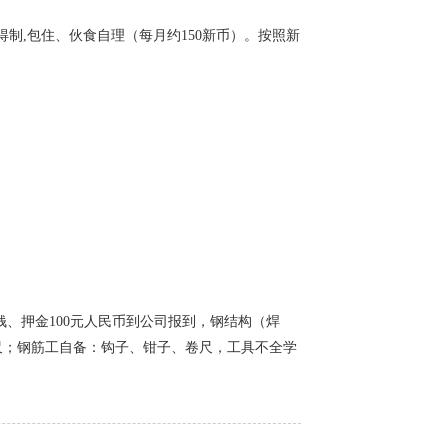
得制,包住、伙食自理（每月约150新币）。按照新
钱、押金100元人民币到公司报到，钢结构（焊
尺；钢筋工自备：钩子、钳子、卷尺，工具不全学