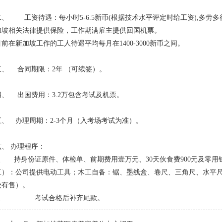
二、 工资待遇：每小时5-6.5新币(根据技术水平评定时给工资),多劳多
加坡相关法律提供保险，工作期满雇主提供回国机票。
目前在新加坡工作的工人待遇平均每月在1400-3000新币之间。
三、 合同期限：2年 （可续签）。
四、 出国费用：3.2万包含考试及机票。
五、 办理周期：2-3个月（入考场考试为准）。
六、 办理程序：
1、 持身份证原件、体检单、前期费用壹万元、30天伙食费900元及零用
工）：公司提供电动工具；木工自备：锯、墨线盒、卷尺、三角尺、水平
校有售）。
2、 考试合格后补齐尾款。