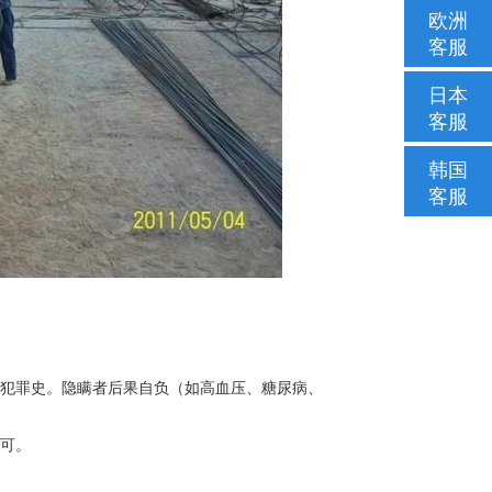
欧洲
客服
日本
客服
韩国
客服
罪史。隐瞒者后果自负（如高血压、糖尿病、
可。