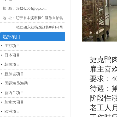
邮 箱：694242004@qq.com
地 址：辽宁省本溪市桓仁满族自治县
桓仁镇永红街2组1栋0单1-1号
热招项目
•
主打项目
•
日本项目
捷克鸭
•
韩国项目
雇主喜
•
新加坡项目
要求：4
•
国际海员海乘
待遇：第一
•
新西兰项目
阶段性
•
加拿大项目
老工人月
•
欧洲项目