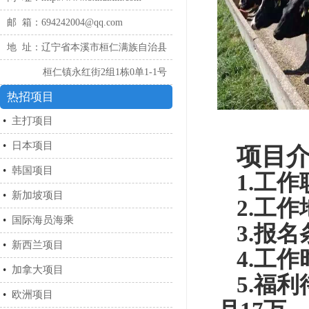
邮 箱：694242004@qq.com
地 址：辽宁省本溪市桓仁满族自治县
桓仁镇永红街2组1栋0单1-1号
热招项目
•
主打项目
•
日本项目
项目
•
韩国项目
1.工
•
新加坡项目
2.工
•
国际海员海乘
3.报
•
新西兰项目
4.工作
•
加拿大项目
5.福
•
欧洲项目