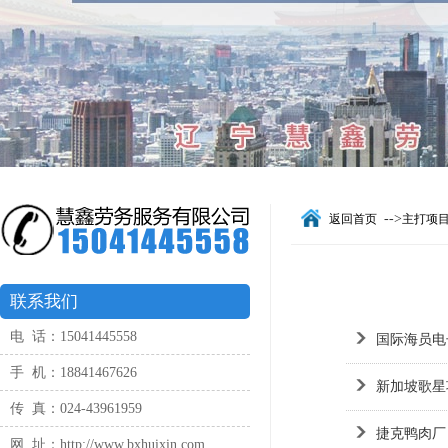
-->
返回首页
主打项
联系我们
电 话：15041445558
国际海员电
手 机：18841467626
新加坡歌星
传 真：024-43961959
捷克鸭肉厂
网 址：http://www.bxhuixin.com